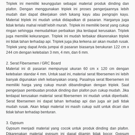
Triplek ini memiliki keunggulan sebagai material produk dinding dan
plafon. Dengan menggunakan triplek ini proses pengerjaannya lebih
mudah dan dapat dikerjakan oleh tukang kayu atau pengrajin kayu.
Material triplek ini mudah untuk didapatkan di pasaran. Harganya juga
tidak terlalu mahal relatif lebih murah. Triplek ini memiliki berat yang cukup
ringan sehingga memudahkan perbaikan jika terdapat kerusakan. Triplek
juga memiliki kekurangan. Triplek ini mudah terbakar dikarenakan triplek
ini tidak tahan terhadap api. Triplek juga jika terkena air akan mudah rusak.
Triplek yang dapat Anda jumpai di pasaran biasanya berukuran 122 cm x
244 cm dengan ketebalan 3 mm, 4 mm, dan 6 mm.
2. Serat Fibersemen / GRC Board
Material ini di pasaran mempunyai ukuran 60 cm x 120 cm dengan
ketebalan standar 4 mm. Untuk saat ini, material serat fibersemen ini lebih
banyak digunakan oleh kebanyakan orang. Pasalnya serat fibersemen ini
memiliki harga yang cukup murah dibandingkan dengan triplek. Saat
pengerjaan pembuatan produk dinding dan plafon pun cukup mudah. Jika
terdapat kerusakan material serat fibersemen ini mudah untuk diperbaiki.
Serat fibersemen ini dapat tahan terhadap api dan juga air jadi tidak
mudah rusak. Akan tetapi material ini masih cukup sulit untuk dicari dan
tidak tahan terhadap benturan.
3. Gypsum
Gypsum menjadi material yang cocok untuk produk dinding dan plafon.
Dikarenakan material gypsum ini dapat dijamin tidak bocor. Gypsum