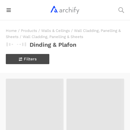
Home
/
Products
/
Walls & Ceilings
/
Wall Cladding, Panelling &
Sheets
/
Wall Cladding, Panelling & Sheets
Dinding & Plafon
Filters